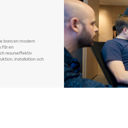
nte bara en modern
 får en
h resurseffektiv
uktion, installation och