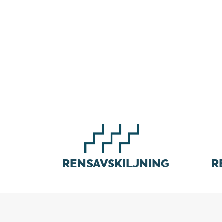
VATTENRE
RENSAVSKILJNING
R