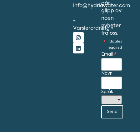
går
info@hydriawater.com
glipp av
noen
«
nyheter
V
arslerordning
»
fra oss.
*
indicates
required
Email
*
Navn
Språk