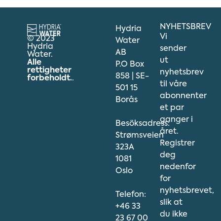
NYHETSBREV
Hydria
Vi
© 2023
Water
Hydria
sender
AB
Water.
ut
Alle
P.O Box
rettigheter
nyhetsbrev
858 | SE-
forbeholdt.
.
til våre
501 15
abonnenter
Borås
et par
ganger i
Besöksadress:
året.
Strømsveien
Registrer
323A
deg
1081
nedenfor
Oslo
for
nyhetsbrevet,
Telefon:
slik at
+46 33
du ikke
23 67 00