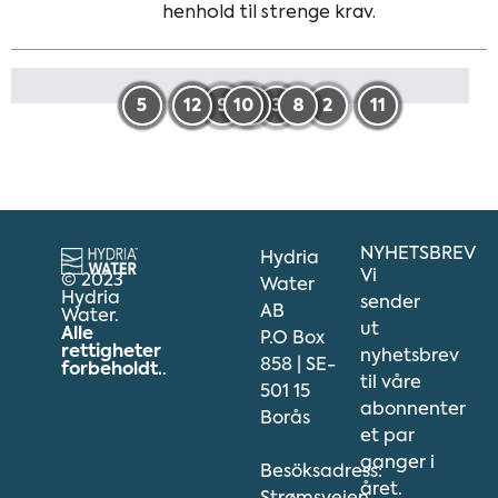
henhold til strenge krav.
5
1
12
6
9
10
4
3
8
2
11
7
NYHETSBREV
Hydria
Vi
© 2023
Water
Hydria
sender
AB
Water.
ut
Alle
P.O Box
rettigheter
nyhetsbrev
858 | SE-
forbeholdt.
.
til våre
501 15
abonnenter
Borås
et par
ganger i
Besöksadress:
året.