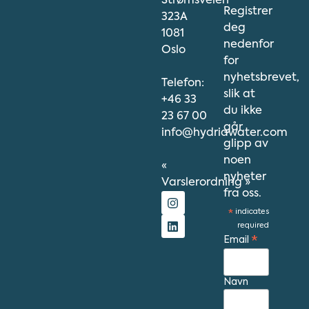
Strømsveien
Registrer
323A
deg
1081
nedenfor
Oslo
for
nyhetsbrevet,
Telefon:
slik at
+46 33
du ikke
23 67 00
går
info@hydriawater.com
glipp av
noen
«
nyheter
V
arslerordning
»
fra oss.
*
indicates
required
Email
*
Navn