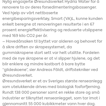
Nylig engasjerte Øresundsverket Hydria Water for å
renovere to av deres forsedimenteringsbassenger.
Ved hjelp av vårt nettbaserte
energibesparingsverktøy, Smart (VA)L, kunne kunden
enkelt beregne at renoveringen resulterte i en 67
prosent energieffektivisering og reduserte utslippene
med 169 kilo CO2 per år.
– Hovedårsaken til byttet var alderen og behovet for
å sikre driften av skrapesystemet, da
gummiskrapene stort sett var helt utslitte. Fordelen
med de nye skrapene er at vi slipper hjulene, og det
blir enklere og mindre kostbart å bare bytte
“glideskoene”, sier Andreas Fäldt, driftstekniker ved
Øresundsverket.
Øresundsverket er et av Sveriges største renseanlegg
som utelukkende drives med biologisk fosforfjerning.
Rundt 138 000 personer samt en rekke store og små
industrier er tilknyttet renseanlegget, som tar imot i
gjennomsnitt 55 000 kubikkmeter vann hver dag.