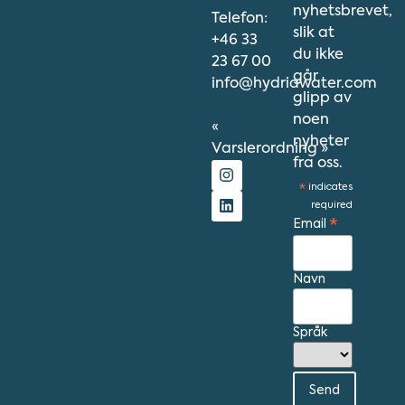
nyhetsbrevet,
Telefon:
slik at
+46 33
du ikke
23 67 00
går
info@hydriawater.com
glipp av
noen
«
nyheter
V
arslerordning
»
fra oss.
*
indicates
required
Email
*
Navn
Språk