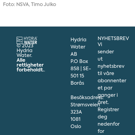
Foto: NSVA, Timo Julko
NYHETSBREV
Hydria
Vi
© 2023
Water
Hydria
sender
AB
Water.
ut
Alle
P.O Box
rettigheter
nyhetsbrev
858 | SE-
forbeholdt.
.
til våre
501 15
abonnenter
Borås
et par
ganger i
Besöksadress:
året.
Strømsveien
Registrer
323A
deg
1081
nedenfor
Oslo
for