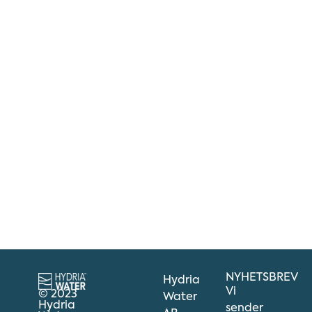
NYHETSBREV
Hydria
Vi
© 2023
Water
Hydria
sender