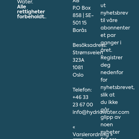
AB
Water.
ut
Alle
P.O Box
rettigheter
nyhetsbrev
858 | SE-
forbeholdt.
.
til våre
501 15
abonnenter
Borås
et par
ganger i
Besöksadress:
året.
Strømsveien
Registrer
323A
deg
1081
nedenfor
Oslo
for
nyhetsbrevet,
Telefon:
slik at
+46 33
du ikke
23 67 00
går
info@hydriawater.com
glipp av
noen
«
nyheter
V
arslerordning
»