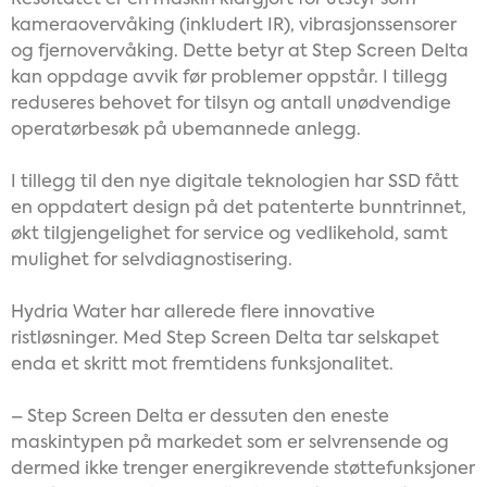
Resultatet er en maskin klargjort for utstyr som
kameraovervåking (inkludert IR), vibrasjonssensorer
og fjernovervåking. Dette betyr at Step Screen Delta
kan oppdage avvik før problemer oppstår. I tillegg
reduseres behovet for tilsyn og antall unødvendige
operatørbesøk på ubemannede anlegg.
I tillegg til den nye digitale teknologien har SSD fått
en oppdatert design på det patenterte bunntrinnet,
økt tilgjengelighet for service og vedlikehold, samt
mulighet for selvdiagnostisering.
Hydria Water har allerede flere innovative
ristløsninger
. Med Step Screen Delta tar selskapet
enda et skritt mot fremtidens funksjonalitet.
– Step Screen Delta er dessuten den eneste
maskintypen på markedet som er selvrensende og
dermed ikke trenger energikrevende støttefunksjoner