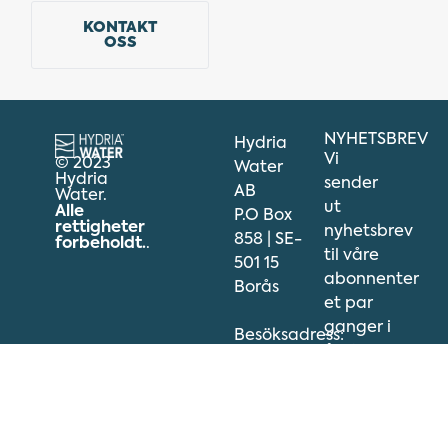
KONTAKT
OSS
NYHETSBREV
Hydria
Vi
© 2023
Water
Hydria
sender
AB
Water.
ut
Alle
P.O Box
rettigheter
nyhetsbrev
858 | SE-
forbeholdt.
.
til våre
501 15
abonnenter
Borås
et par
ganger i
Besöksadress:
året.
Strømsveien
Registrer
323A
deg
1081
nedenfor
Oslo