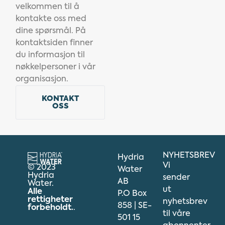
velkommen til å
kontakte oss med
dine spørsmål. På
kontaktsiden finner
du informasjon til
nøkkelpersoner i vår
organisasjon.
KONTAKT
OSS
NYHETSBREV
Hydria
Vi
© 2023
Water
Hydria
sender
AB
Water.
ut
Alle
P.O Box
rettigheter
nyhetsbrev
858 | SE-
forbeholdt.
.
til våre
501 15