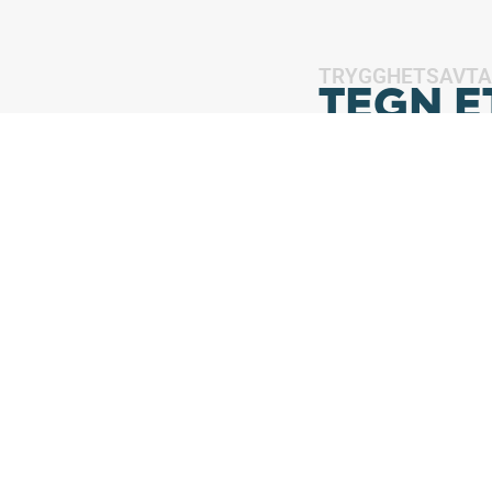
TRYGGHETSAVTA
TEGN E
TRYGG
Med et Trygghetsavta
Våre eksperter gje
service og vedlikeh
trygghet i at utstyr
MER OM AVT