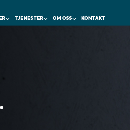
ER
TJENESTER
OM OSS
KONTAKT
.