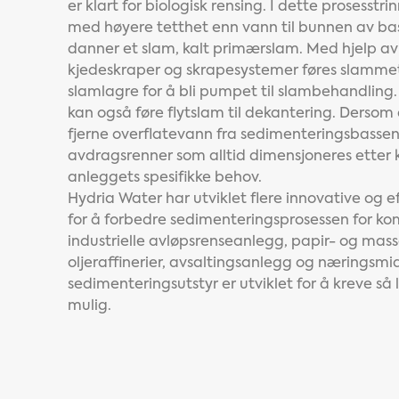
er klart for biologisk rensing. I dette prosesstri
med høyere tetthet enn vann til bunnen av ba
danner et slam, kalt primærslam. Med hjelp av 
kjedeskraper og skrapesystemer føres slammet 
slamlagre for å bli pumpet til slambehandlin
kan også føre flytslam til dekantering. Dersom 
fjerne overflatevann fra sedimenteringsbassen
avdragsrenner som alltid dimensjoneres etter 
anleggets spesifikke behov.
Hydria Water har utviklet flere innovative og e
for å forbedre sedimenteringsprosessen for k
industrielle avløpsrenseanlegg, papir- og mass
oljeraffinerier, avsaltingsanlegg og næringsmid
sedimenteringsutstyr er utviklet for å kreve så l
mulig.