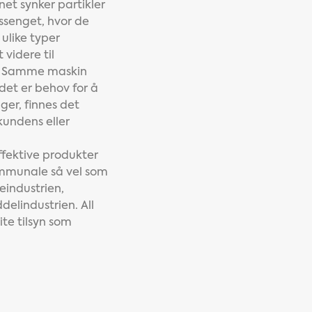
nnet synker partikler
ssenget, hvor de
ulike typer
videre til
g. Samme maskin
det er behov for å
ger, finnes det
kundens eller
ffektive produkter
ommunale så vel som
eindustrien,
delindustrien. All
ite tilsyn som