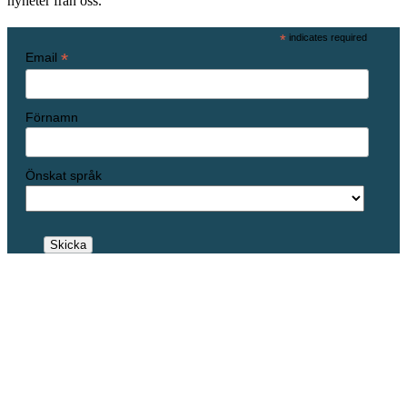
nyheter från oss.
*
indicates required
*
Email
Förnamn
Önskat språk