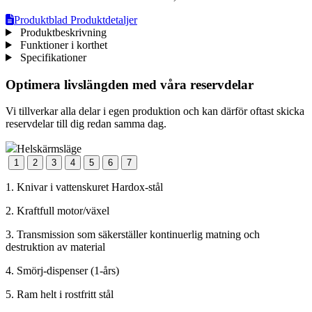
Produktblad
Produktdetaljer
Produktbeskrivning
Funktioner i korthet
Specifikationer
Optimera livslängden med våra reservdelar
Vi tillverkar alla delar i egen produktion och kan därför oftast skicka
reservdelar till dig redan samma dag.
Helskärmsläge
1
2
3
4
5
6
7
1. Knivar i vattenskuret Hardox-stål
2. Kraftfull motor/växel
3. Transmission som säkerställer kontinuerlig matning och
destruktion av material
4. Smörj-dispenser (1-års)
5. Ram helt i rostfritt stål