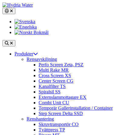
Hoppa
till
Switch language, current language: Svenska
innehåll
Search
Open
Produkter
main
Rensavskiljning
navigation
Perfo Screen Zeta, PSZ
Multi Rake MR
Cross Screen XS
Center Screen CG
Kanalfilter TS
Spiralsil SS
Externslammottagare EX
Combi Unit CU
Temporär Gallerinstallation / Container
Step Screen Delta SSD
Renshantering
Skruvtransportör CO
Tvättpress TP