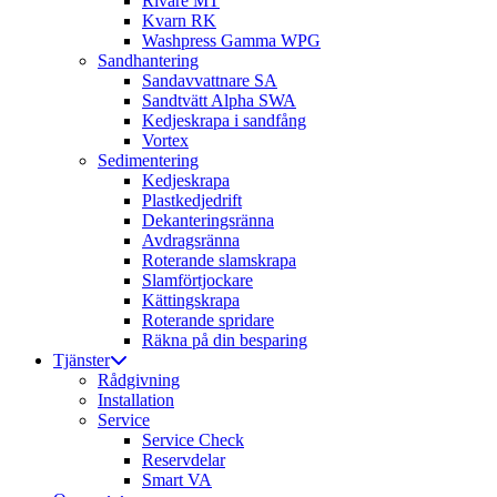
Rivare MT
Kvarn RK
Washpress Gamma WPG
Sandhantering
Sandavvattnare SA
Sandtvätt Alpha SWA
Kedjeskrapa i sandfång
Vortex
Sedimentering
Kedjeskrapa
Plastkedjedrift
Dekanteringsränna
Avdragsränna
Roterande slamskrapa
Slamförtjockare
Kättingskrapa
Roterande spridare
Räkna på din besparing
Tjänster
Rådgivning
Installation
Service
Service Check
Reservdelar
Smart VA