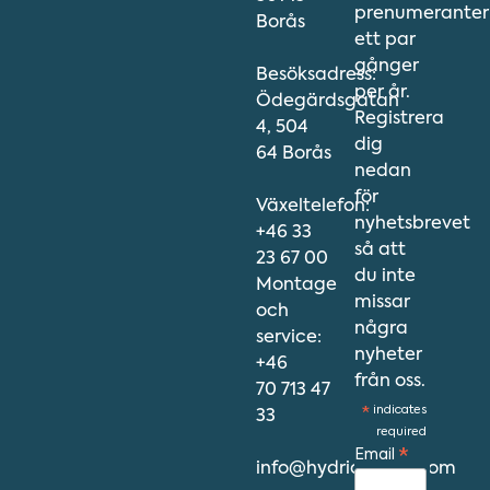
prenumeranter
Borås
ett par
gånger
Besöksadress:
per år.
Ödegärdsgatan
Registrera
4, 504
dig
64 Borås
nedan
för
Växeltelefon:
nyhetsbrevet
+46 33
så att
23 67 00
du inte
Montage
missar
och
några
service:
nyheter
+46
från oss.
70 713 47
*
indicates
33
required
Email
*
info@hydriawater.com