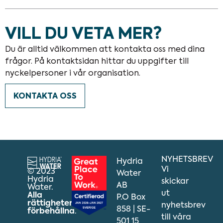
VILL DU VETA MER?
Du är alltid välkommen att kontakta oss med dina
frågor. På kontaktsidan hittar du uppgifter till
nyckelpersoner i vår organisation.
KONTAKTA OSS
NYHETSBREV
Hydria
Vi
© 2023
Water
Hydria
skickar
AB
Water.
ut
Alla
P.O Box
rättigheter
nyhetsbrev
858 | SE-
förbehållna
.
till våra
501 15