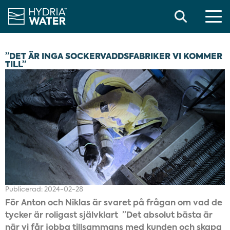
Search
”DET ÄR INGA SOCKERVADDSFABRIKER VI KOMMER
TILL”
Publicerad:
2024-02-28
För Anton och Niklas är svaret på frågan om vad de
tycker är roligast självklart
”Det absolut bästa är
när vi får jobba tillsammans med kunden och skapa