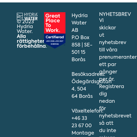
NYHETSBREV
Hydria
Vi
© 2023
Water
Hydria
skickar
AB
Water.
ut
Alla
P.O Box
rättigheter
nyhetsbrev
858 | SE-
förbehållna
.
till våra
501 15
prenumeranter
Borås
ett par
gånger
Besöksadress:
per år.
Ödegärdsgatan
Registrera
4, 504
dig
64 Borås
nedan
för
Växeltelefon:
nyhetsbrevet
+46 33
så att
23 67 00
du inte
Montage