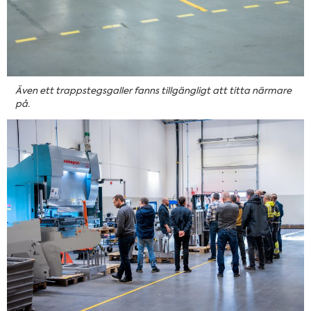
Även ett trappstegsgaller fanns tillgängligt att titta närmare
på.