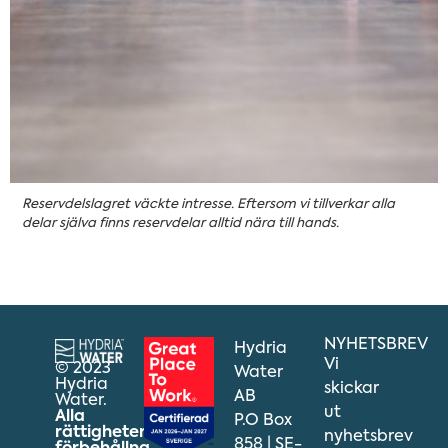
Reservdelslagret väckte intresse. Eftersom vi tillverkar alla
delar själva finns reservdelar alltid nära till hands.
NYHETSBREV
Hydria
Vi
© 2023
Water
Hydria
skickar
AB
Water.
ut
Alla
P.O Box
rättigheter
nyhetsbrev
858 | SE-