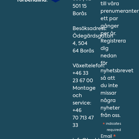
förbehållna
.
till våra
501 15
prenumeranter
Borås
ett par
gånger
Besöksadress:
per år.
Ödegärdsgatan
Registrera
4, 504
dig
64 Borås
nedan
för
Växeltelefon:
nyhetsbrevet
+46 33
så att
23 67 00
du inte
Montage
missar
och
några
service:
nyheter
+46
från oss.
70 713 47
*
indicates
33
required
Email
*