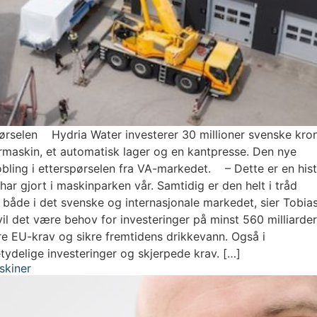
spørselen Hydria Water investerer 30 millioner svenske kron
ermaskin, et automatisk lager og en kantpresse. Den nye
bling i etterspørselen fra VA-markedet. – Dette er en hist
ar gjort i maskinparken vår. Samtidig er den helt i tråd
r både i det svenske og internasjonale markedet, sier Tob
vil det være behov for investeringer på minst 560 milliard
re EU-krav og sikre fremtidens drikkevann. Også i
tydelige investeringer og skjerpede krav. […]
skiner