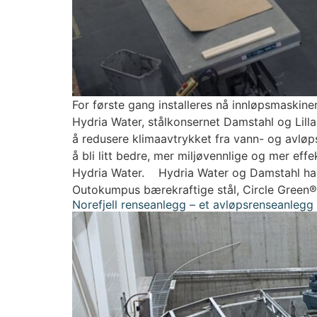
For første gang installeres nå innløpsmaskiner 
Hydria Water, stålkonsernet Damstahl og Lil
å redusere klimaavtrykket fra vann- og avløps
å bli litt bedre, mer miljøvennlige og mer eff
Hydria Water. Hydria Water og Damstahl har e
Outokumpus bærekraftige stål, Circle Green®. N
Norefjell renseanlegg – et avløpsrenseanlegg 