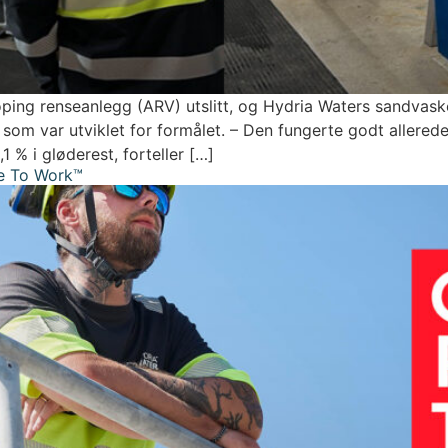
ng renseanlegg (ARV) utslitt, og Hydria Waters sandvasker 
m var utviklet for formålet. – Den fungerte godt allerede
 % i gløderest, forteller […]
ace To Work™