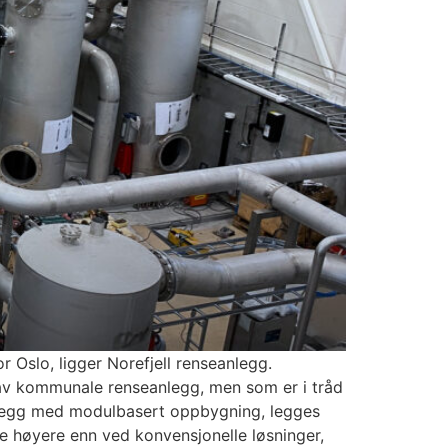
 Oslo, ligger Norefjell renseanlegg.
g av kommunale renseanlegg, men som er i tråd
nlegg med modulbasert oppbygning, legges
noe høyere enn ved konvensjonelle løsninger,