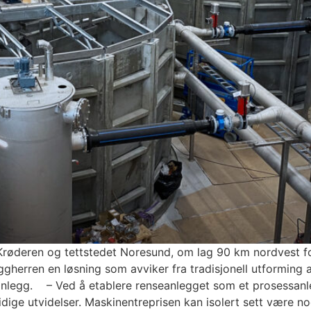
Krøderen og tettstedet Noresund, om lag 90 km nordvest for
yggherren en løsning som avviker fra tradisjonell utformin
anlegg. – Ved å etablere renseanlegget som et prosessa
emtidige utvidelser. Maskinentreprisen kan isolert sett være 