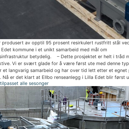
produsert av opptil 95 prosent resirkulert rustfritt stål ved
la Edet kommune i et unikt samarbeid med mål om
infrastruktur betydelig. – Dette prosjektet er helt i tråd
ektive. Vi er svært glade for å være først ute med denne typ
t langvarig samarbeid og har over tid lett etter et egnet 
å er det klart at Ellbo renseanlegg i Lilla Edet blir først 
tilpasset alle sesonger