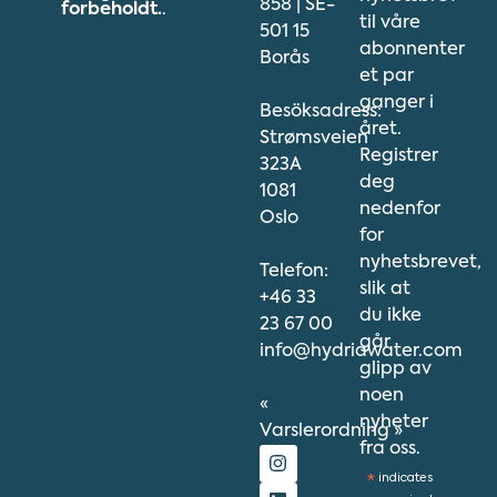
858 | SE-
forbeholdt.
.
til våre
501 15
abonnenter
Borås
et par
ganger i
Besöksadress:
året.
Strømsveien
Registrer
323A
deg
1081
nedenfor
Oslo
for
nyhetsbrevet,
Telefon:
slik at
+46 33
du ikke
23 67 00
går
info@hydriawater.com
glipp av
noen
«
nyheter
V
arslerordning
»
fra oss.
*
indicates