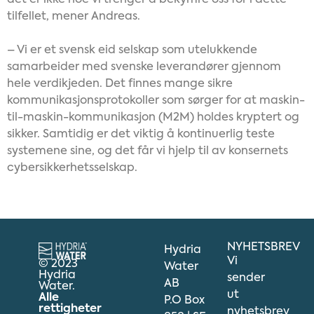
det er ikke noe vi trenger å bekymre oss for i dette
tilfellet, mener Andreas.
– Vi er et svensk eid selskap som utelukkende
samarbeider med svenske leverandører gjennom
hele verdikjeden. Det finnes mange sikre
kommunikasjonsprotokoller som sørger for at maskin-
til-maskin-kommunikasjon (M2M) holdes kryptert og
sikker. Samtidig er det viktig å kontinuerlig teste
systemene sine, og det får vi hjelp til av konsernets
cybersikkerhetsselskap.
NYHETSBREV
Hydria
Vi
© 2023
Water
Hydria
sender
AB
Water.
ut
Alle
P.O Box
rettigheter
nyhetsbrev