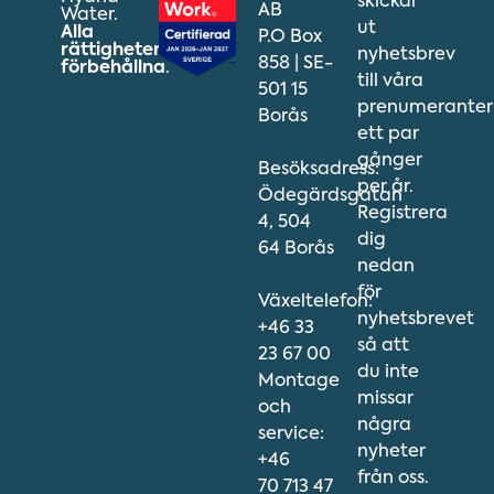
skickar
AB
Water.
ut
Alla
P.O Box
rättigheter
nyhetsbrev
858 | SE-
förbehållna
.
till våra
501 15
prenumeranter
Borås
ett par
gånger
Besöksadress:
per år.
Ödegärdsgatan
Registrera
4, 504
dig
64 Borås
nedan
för
Växeltelefon:
nyhetsbrevet
+46 33
så att
23 67 00
du inte
Montage
missar
och
några
service:
nyheter
+46
från oss.
70 713 47