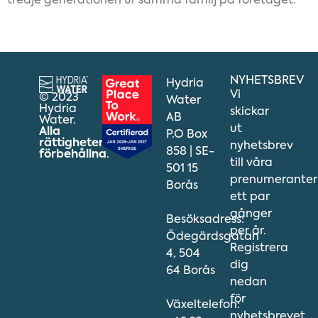
tredje generationen ur samma familj på företaget.
NYHETSBREV
Hydria
Vi
© 2023
Water
Hydria
skickar
AB
Water.
ut
Alla
P.O Box
rättigheter
nyhetsbrev
858 | SE-
förbehållna
.
till våra
501 15
prenumeranter
Borås
ett par
gånger
Besöksadress:
per år.
Ödegärdsgatan
Registrera
4, 504
dig
64 Borås
nedan
för
Växeltelefon:
nyhetsbrevet