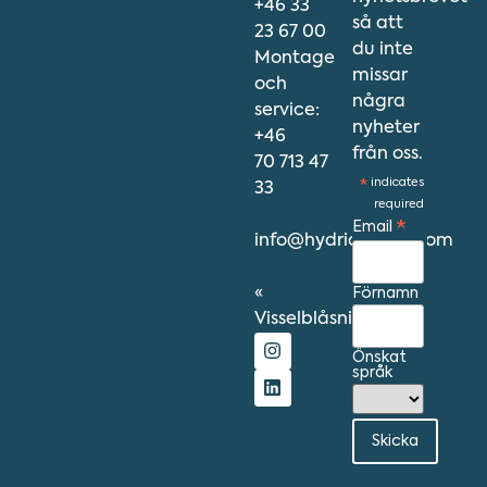
+46 33
så att
23 67 00
du inte
Montage
missar
och
några
service:
nyheter
+46
från oss.
70 713 47
*
indicates
33
required
Email
*
info@hydriawater.com
«
Förnamn
Visselblåsning
»
Önskat
språk