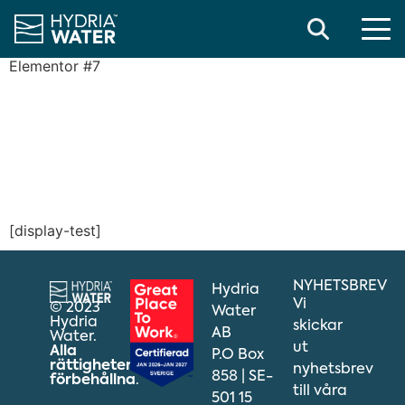
Search
Elementor #7
[display-test]
NYHETSBREV
Hydria
Vi
© 2023
Water
Hydria
skickar
AB
Water.
ut
Alla
P.O Box
rättigheter
nyhetsbrev
858 | SE-
förbehållna
.
till våra
501 15