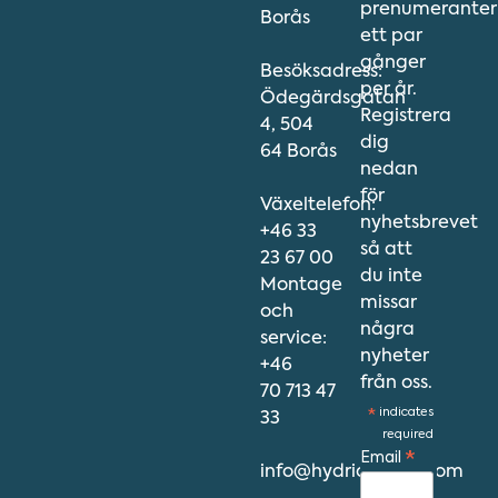
prenumeranter
Borås
ett par
gånger
Besöksadress:
per år.
Ödegärdsgatan
Registrera
4, 504
dig
64 Borås
nedan
för
Växeltelefon:
nyhetsbrevet
+46 33
så att
23 67 00
du inte
Montage
missar
och
några
service:
nyheter
+46
från oss.
70 713 47
*
indicates
33
required
Email
*
info@hydriawater.com