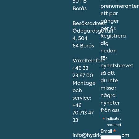
501 15
prenumeranter
Borås
ett par
gånger
Besöksadress:
per år.
Ödegärdsgatan
Registrera
4, 504
dig
64 Borås
nedan
för
Växeltelefon:
nyhetsbrevet
+46 33
så att
23 67 00
du inte
Montage
missar
och
några
service:
nyheter
+46
från oss.
70 713 47
*
indicates
33
required
Email
*
info@hydriawater.com