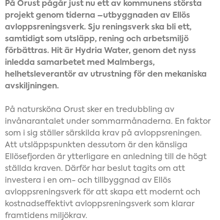
På Orust pågår just nu ett av kommunens största
projekt genom tiderna –utbyggnaden av Ellös
avloppsreningsverk. Sju reningsverk ska bli ett,
samtidigt som utsläpp, rening och arbetsmiljö
förbättras. Hit är Hydria Water, genom det nyss
inledda samarbetet med Malmbergs,
helhetsleverantör av utrustning för den mekaniska
avskiljningen.
På natursköna Orust sker en tredubbling av
invånarantalet under sommarmånaderna. En faktor
som i sig ställer särskilda krav på avloppsreningen.
Att utsläppspunkten dessutom är den känsliga
Ellösefjorden är ytterligare en anledning till de högt
ställda kraven. Därför har beslut tagits om att
investera i en om- och tillbyggnad av Ellös
avloppsreningsverk för att skapa ett modernt och
kostnadseffektivt avloppsreningsverk som klarar
framtidens miljökrav.