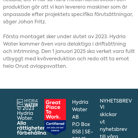
flexibla, att vi har så nära mellan konstruktion och
produktion gör att vi kan leverera maskiner som är
anpassade efter projektets specifika förutsättningar,
säger Johan Fritz.
Första montaget sker under slutet av 2023. Hydria
Water kommer även vara delaktiga i driftsättning
och intrimning. Den 1 januari 2025 ska verket vara fullt
utbyggt med kvävereduktion och redo att ta emot
hela Orust avloppsvatten.
NYHETSBREV
Hydria
Vi
© 2023
Water
Hydria
skickar
AB
Water.
ut
Alla
P.O Box
rättigheter
nyhetsbrev
858 | SE-
förbehållna
.
till våra