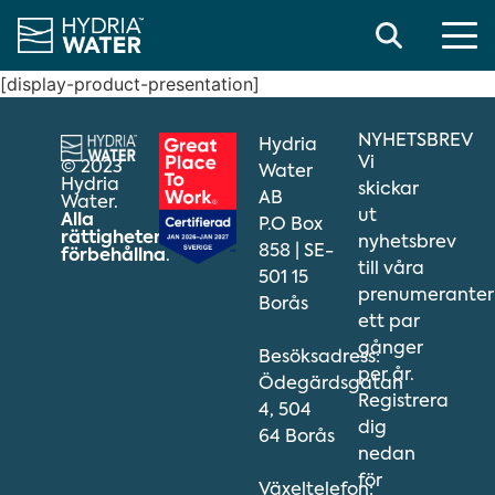
Search
[display-product-presentation]
NYHETSBREV
Hydria
Vi
© 2023
Water
Hydria
skickar
AB
Water.
ut
Alla
P.O Box
rättigheter
nyhetsbrev
858 | SE-
förbehållna
.
till våra
501 15
prenumeranter
Borås
ett par
gånger
Besöksadress:
per år.
Ödegärdsgatan
Registrera
4, 504
dig
64 Borås
nedan
för
Växeltelefon: