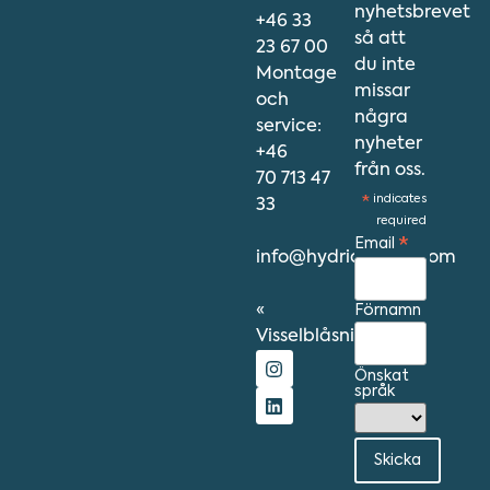
nyhetsbrevet
+46 33
så att
23 67 00
du inte
Montage
missar
och
några
service:
nyheter
+46
från oss.
70 713 47
*
indicates
33
required
Email
*
info@hydriawater.com
«
Förnamn
Visselblåsning
»
Önskat
språk