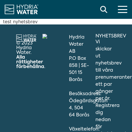
Search
test nyhetsbrev
NYHETSBREV
Hydria
Vi
© 2023
Water
Hydria
skickar
AB
Water.
ut
Alla
P.O Box
rättigheter
nyhetsbrev
858 | SE-
förbehållna
.
till våra
501 15
prenumeranter
Borås
ett par
gånger
Besöksadress:
per år.
Ödegärdsgatan
Registrera
4, 504
dig
64 Borås
nedan
för
Växeltelefon: