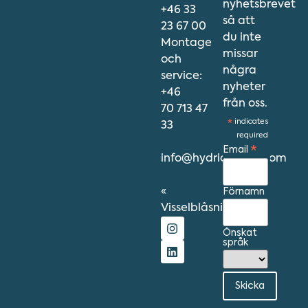
nyhetsbrevet
+46 33
så att
23 67 00
du inte
Montage
missar
och
några
service:
nyheter
+46
från oss.
70 713 47
*
indicates
33
required
Email
*
info@hydriawater.com
«
Förnamn
Visselblåsning
»
Önskat
språk